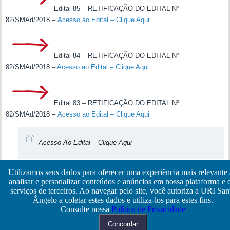
Edital 85 – RETIFICAÇÃO DO EDITAL Nº
82/SMAd/2018 –
Acesso ao Edital – Clique Aqui
Edital 84 – RETIFICAÇÃO DO EDITAL Nº
82/SMAd/2018 –
Acesso ao Edital – Clique Aqui
Edital 83 – RETIFICAÇÃO DO EDITAL Nº
82/SMAd/2018 –
Acesso ao Edital – Clique Aqui
Acesso Ao Edital –
Clique Aqui
Utilizamos seus dados para oferecer uma experiência mais relevante
analisar e personalizar conteúdos e anúncios em nossa plataforma e
FORMULÁRIO DE INSCRIÇÃO
– Acesso ao Formulário
serviços de terceiros. Ao navegar pelo site, você autoriza a URI San
Ângelo a coletar estes dados e utiliza-los para estes fins.
–
Clique Aqui
Consulte nossa
Política de Privacidade
Copyright © NTI - URI-Santo Ângelo
Concordar