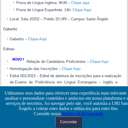
Prova de Língua Inglesa: 8h30 –
Clique aqui
Prova de Língua Espanhola: 14h-
Clique Aqui
Local: Sala 20202 – Prédio 20 URI – Campus Santo Ângelo
Gabarito
Gabarito –
Clique Aqui
Editais
Relação de Candidatos Proficientes –
Clique Aqui
Homologação das Inscrições –
Clique Aqui
Edital 001/2023 – Edital de abertura de inscrições para a realização
de Exame de Proficiência em Língua Estrangeira – Inglês e
Espanhol –
Clique Aqui
Utilizamos seus dados para oferecer uma experiência mais relevante
analisar e personalizar conteúdos e anúncios em nossa plataforma e
Inscrições
serviços de terceiros. Ao navegar pelo site, você autoriza a URI San
Ângelo a coletar estes dados e utiliza-los para estes fins.
Acesso as inscrições –
Clique Aqui
Consulte nossa
Política de Privacidade
Copyright © NTI - URI-Santo Ângelo
Concordar
URI - Campus de Santo Ângelo