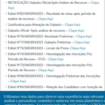
RETIFICAÇÃO Gabarito Oficial Após Análise de Recursos –
Clique
Aqui
Edital Nº82/SMGRH/2023 – Resultado de notas após período de
analise de recursos –
Clique Aqui
Justificativa para Alteração de Gabarito –
Clique Aqui
Gabarito Oficial Após análise de recursos –
Clique Aqui
Edital Nº79/SMGRH/2023 -Resultado Preliminar –
Clique Aqui
Edital Nº77/SMGRH/2023 -Gabarito Preliminar –
Clique Aqui
Edital Nº75/SMGRH/2023 – Locais de Prova-
Clique Aqui
Edital Nº74/SMGRH/2023 – Homologação das Inscrições Pós
Período de Recurso – PCD –
Clique Aqui
Edital Nº73/SMGRH/2023 – Homologação das Inscrições Pós
Período de Recurso –
Clique Aqui
Edital Nº69/SMGRH/2023 – Homologação Preliminar das Inscrições
–
Clique Aqui
Edital Nº65/SMGRH/2023 – Relação dos Candidatos com Isenção de
Inscrição –
Clique Aqui
Utilizamos seus dados para oferecer uma experiência mais relevante
Edital Nº60/SMGRH/2023 – Retificação do edital n°º55/SMGRH/2023
analisar e personalizar conteúdos e anúncios em nossa plataforma e
–
Clique Aqui
serviços de terceiros. Ao navegar pelo site, você autoriza a URI San