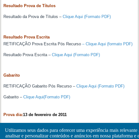
Resultado Prova de Títulos
Resultado da Prova de Títulos –
Clique Aqui (Formato PDF)
Resultado Prova Escrita
RETIFICAÇÃO Prova Escrita Pós Recurso
– Clique Aqui (formato PDF)
Resultado Prova Escrita –
Clique Aqui (Formato PDF)
Gabarito
RETIFICAÇÃO Gabarito Pós Recurso –
Clique Aqui (Formato PDF)
Gabarito –
Clique Aqui(Formato PDF)
Prova dia:
13 de fevereiro de 2011
Inscrições de:
17 a 31 de janeiro de 2011
Utilizamos seus dados para oferecer uma experiência mais relevante
analisar e personalizar conteúdos e anúncios em nossa plataforma e