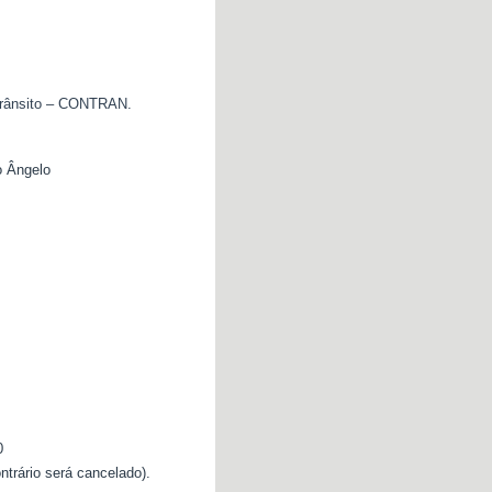
 Trânsito – CONTRAN.
 Ângelo
0
ntrário será cancelado).