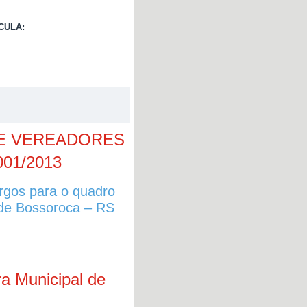
CULA:
E VEREADORES
01/2013
rgos para o quadro
 de Bossoroca – RS
ra Municipal de