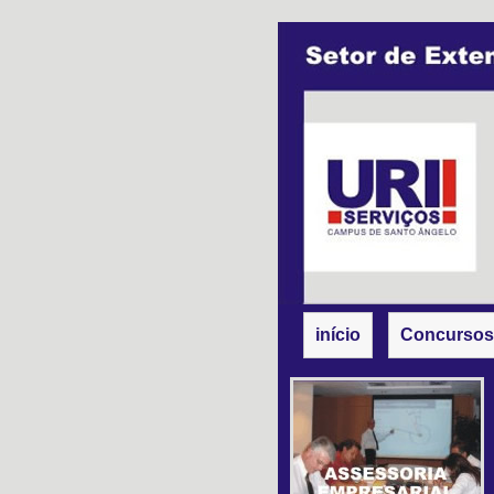
início
Concursos