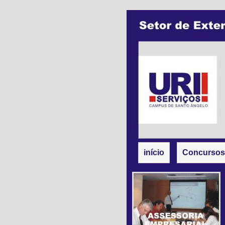
início
Concursos