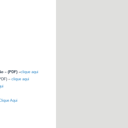
ão – (PDF) –
clique aqui
(PDF) –
clique aqui
qui
Clique Aqui