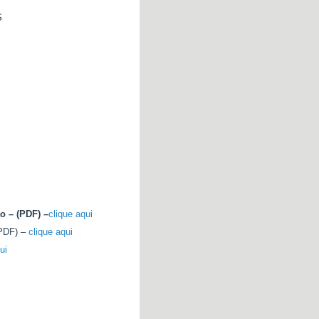
S
o – (PDF) –
clique aqui
(PDF) –
clique aqui
ui