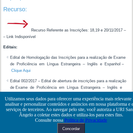
Recurso:
Recurso Referente as Inscrições: 18,19 e 20/11/2017 –
– Link Indisponível
Editais:
Edital de Homologação das Inscrições para a realização de Exame
de Proficiência em Língua Estrangeira – Inglês e Espanhol –
Clique Aqui
Edital 002/2017 – Edital de abertura de inscrições para a realização
de Exame de Proficiência em Língua Estrangeira – Inglês e
Espanhol –
Clique Aqui
Utilizamos seus dados para oferecer uma experiência mais relevante
analisar e personalizar conteúdos e anúncios em nossa plataforma e
Inscrições:
serviços de terceiros. Ao navegar pelo site, você autoriza a URI San
Ângelo a coletar estes dados e utiliza-los para estes fins.
Acesso as inscrições – Link Indisponível.
Consulte nossa
Política de Privacidade
Copyright © NTI - URI-Santo Ângelo
Concordar