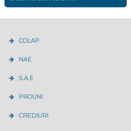
necessidades da comunidade e o potencial do
corpo docente/discente da universidade,
ampliando a cultura em atividades de Pesquisa
Caso o universitário ingressante se enquadre
e Extensão, valorizando a troca de experiências
em mais de um benefício oferecido pela URI –
e incentivando o desenvolvimento regional, a
Campus de Santo Ângelo, previsto no
URI – Campus de Santo Ângelo oferece aos
COLAP
Programa URI Vantagens, deverá optar, com
seus alunos, em Editais específicos, Bolsas de
exclusividade, pela modalidade que melhor lhe
Pesquisa, Bolsas de Extensão e Bolsa Estágio
convier, com exclusão de todas as outras.
NAE
Estão excluídos deste plano, professores,
funcionários e seus dependentes que possuem
S.A.E
benefícios do dissídio coletivo de cada
categoria.
PROUNI
CREDIURI