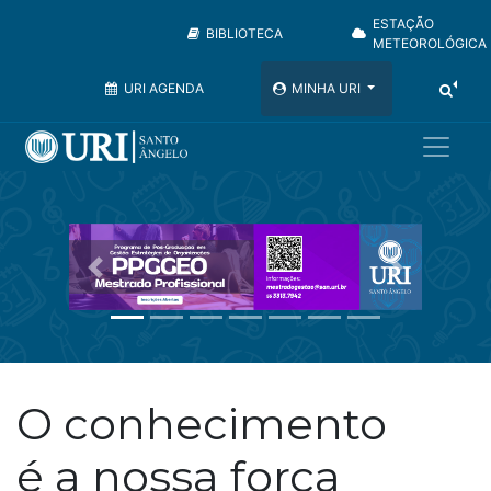
ESTAÇÃO
BIBLIOTECA
METEOROLÓGICA
URI AGENDA
MINHA URI
Anterior
Próximo
O conhecimento
é a nossa força