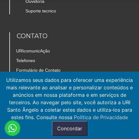
Ouvidoria
Suporte tecnico
CONTATO
URIcomunicAção
Telefones
Formulário de Contato
Utilizamos seus dados para oferecer uma experiência
Trabalhe Conosco
mais relevante ao analisar e personalizar conteúdos e
Mapa do Câmpus
anúncios em nossa plataforma e em serviços de
terceiros. Ao navegar pelo site, você autoriza a URI
Santo Ângelo a coletar estes dados e utiliza-los para
estes fins. Consulte nossa
Política de Privacidade
Concordar
© URI SANTO ÂNGELO - 2022