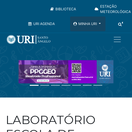
ESTAÇÃO
BIBLIOTECA
METEOROLÓGICA
URI AGENDA
MINHA URI
Anterior
Pr�ximo
LABORATÓRIO