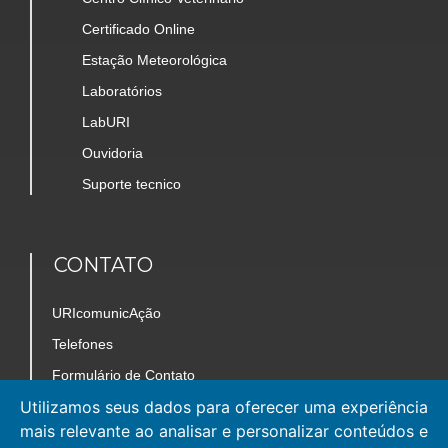
Certificado Online
Estação Meteorológica
Laboratórios
LabURI
Ouvidoria
Suporte tecnico
CONTATO
URIcomunicAção
Telefones
Formulário de Contato
Utilizamos seus dados para oferecer uma experiência
Trabalhe Conosco
mais relevante ao analisar e personalizar conteúdos e
Mapa do Câmpus