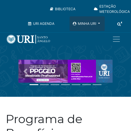
ESTAÇÃO
BIBLIOTECA
METEOROLÓGICA
URI AGENDA
MINHA URI
Anterior
Pr�ximo
Programa de