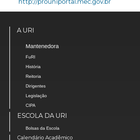
http://prouniportal.mec.gov.br
A URI
Mantenedora
FuRI
História
Reitoria
Dirigentes
Legislação
CIPA
ESCOLA DA URI
Bolsas da Escola
Calendário Acadêmico