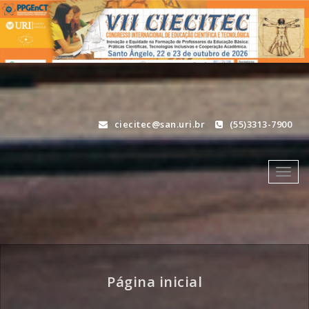
Skip
to
content
ciecitec@san.uri.br
(55)3313-7900
Toggl
navig
Página inicial