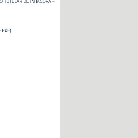
O TUTELAR DE INHACORÁ –
o PDF)