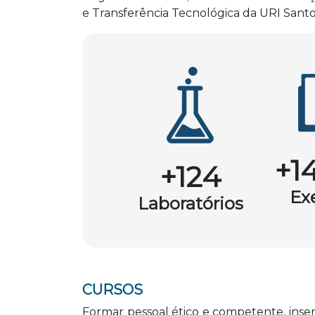
e Transferência Tecnológica da URI Sant
+1
+124
Ex
Laboratórios
CURSOS
Formar pessoal ético e competente, inse