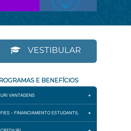
VESTIBULAR
ROGRAMAS E BENEFÍCIOS
URI VANTAGENS
Acesse o documento para conhecer o
FIES - FINANCIAMENTO ESTUDANTIL
URI Vantagens.
URI Vantagens
CREDIURI