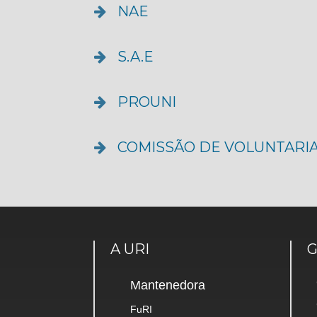
NAE
S.A.E
PROUNI
COMISSÃO DE VOLUNTARI
A URI
Mantenedora
FuRI