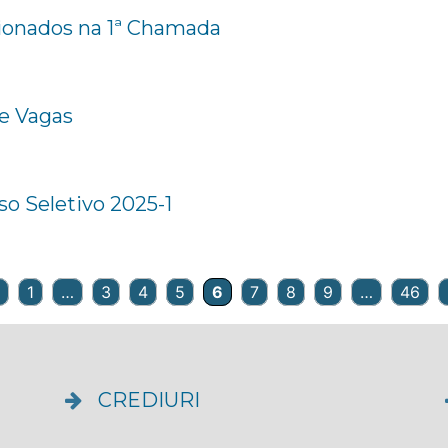
cionados na 1ª Chamada
e Vagas
o Seletivo 2025-1
1
…
3
4
5
6
7
8
9
…
46
CREDIURI