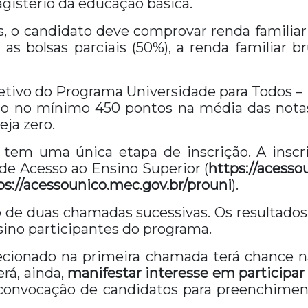
gistério da educação básica.
is, o candidato deve comprovar renda familiar
as bolsas parciais (50%), a renda familiar b
letivo do Programa Universidade para Todos –
do no mínimo 450 pontos na média das notas 
eja zero.
tem uma única etapa de inscrição. A inscri
 de Acesso ao Ensino Superior (
https://acesso
ps://acessounico.mec.gov.br/prouni
).
o de duas chamadas sucessivas. Os resultados
sino participantes do programa.
lecionado na primeira chamada terá chance n
rá, ainda,
manifestar interesse em participar 
a convocação de candidatos para preenchime