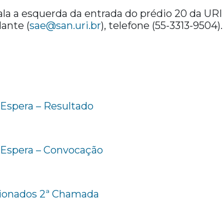
ala a esquerda da entrada do prédio 20 da UR
ante (
sae@san.uri.br
), telefone (55-3313-9504).
 Espera – Resultado
 Espera – Convocação
ionados 2ª Chamada