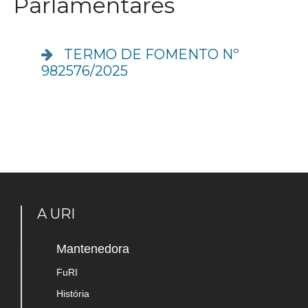
Parlamentares
TERMO DE FOMENTO Nº
982576/2025
A URI
Mantenedora
FuRI
História