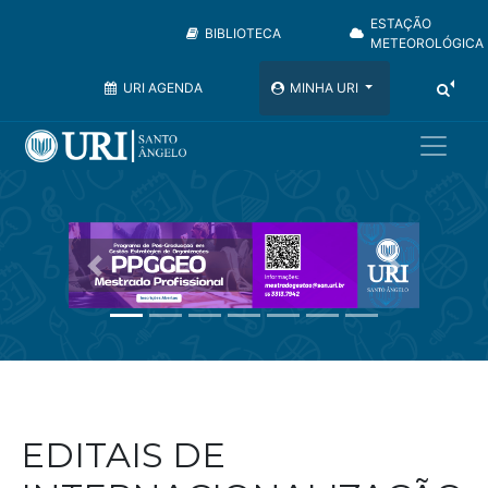
ESTAÇÃO
BIBLIOTECA
METEOROLÓGICA
URI AGENDA
MINHA URI
Anterior
Próximo
EDITAIS DE