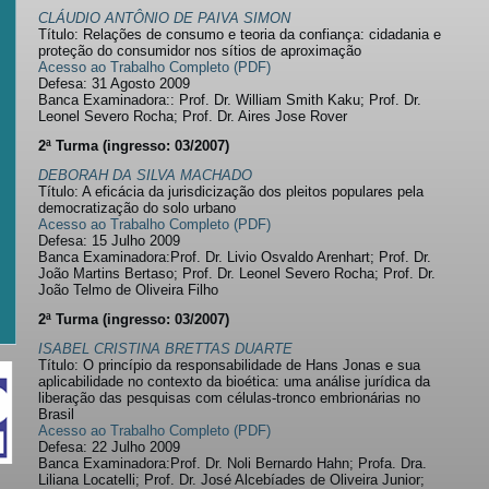
CLÁUDIO ANTÔNIO DE PAIVA SIMON
Título: Relações de consumo e teoria da confiança: cidadania e
proteção do consumidor nos sítios de aproximação
Acesso ao Trabalho Completo (PDF)
Defesa: 31 Agosto 2009
Banca Examinadora:: Prof. Dr. William Smith Kaku; Prof. Dr.
Leonel Severo Rocha; Prof. Dr. Aires Jose Rover
2ª Turma (ingresso: 03/2007)
DEBORAH DA SILVA MACHADO
Título: A eficácia da jurisdicização dos pleitos populares pela
democratização do solo urbano
Acesso ao Trabalho Completo (PDF)
Defesa: 15 Julho 2009
Banca Examinadora:Prof. Dr. Livio Osvaldo Arenhart; Prof. Dr.
João Martins Bertaso; Prof. Dr. Leonel Severo Rocha; Prof. Dr.
João Telmo de Oliveira Filho
2ª Turma (ingresso: 03/2007)
ISABEL CRISTINA BRETTAS DUARTE
Título: O princípio da responsabilidade de Hans Jonas e sua
aplicabilidade no contexto da bioética: uma análise jurídica da
liberação das pesquisas com células-tronco embrionárias no
Brasil
Acesso ao Trabalho Completo (PDF)
Defesa: 22 Julho 2009
Banca Examinadora:Prof. Dr. Noli Bernardo Hahn; Profa. Dra.
Liliana Locatelli; Prof. Dr. José Alcebíades de Oliveira Junior;