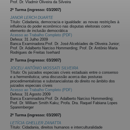
Prof. Dr. Vladmir Oliveira da Silveira
2ª Turma (ingresso: 03/2007)
JANOR LERCH DUARTE
Título: Cidadania, democracia e igualdade: as novas restrições à
influência do poder econômico nas disputas eleitorais como
elemento de inclusão democrática
Acesso ao Trabalho Completo (PDF)
Defesa: 31 Julho 2009
Banca Examinadora:Prof. Dr. José Alcebíades de Oliveira Junior;
Prof. Dr. Adalberto Narciso Hommerding; Prof. Dr. Antônio Maria
Rodrigues de Freitas Iserhard
2ª Turma (ingresso: 03/2007)
JOCELI ANTÔNIO MOSSATI SILVEIRA
Título: Os juizados especiais cíveis estaduais entre o consenso
e a hermenêutica; uma discussão acerca das posturas
procedimentalistas e substancialistas do direito no âmbito dos
juizados especiais cíveis
Acesso ao Trabalho Completo (PDF)
Defesa: 31 Agosto 2009
Banca Examinadora:Prof. Dr. Adalberto Narciso Hommerding;
Prof. Dr. William Smith Kaku; Profa. Dra. Raquel Fabiana Lopes
Sparemberger
2ª Turma (ingresso: 03/2007)
LETÍCIA GHELLER ZANATTA
Título: Cidadania, direitos humanos e interculturalidade