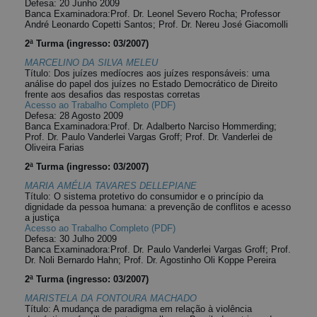
Defesa: 20 Junho 2009
Banca Examinadora:Prof. Dr. Leonel Severo Rocha; Professor
André Leonardo Copetti Santos; Prof. Dr. Nereu José Giacomolli
2ª Turma (ingresso: 03/2007)
MARCELINO DA SILVA MELEU
Título: Dos juízes medíocres aos juízes responsáveis: uma
análise do papel dos juízes no Estado Democrático de Direito
frente aos desafios das respostas corretas
Acesso ao Trabalho Completo (PDF)
Defesa: 28 Agosto 2009
Banca Examinadora:Prof. Dr. Adalberto Narciso Hommerding;
Prof. Dr. Paulo Vanderlei Vargas Groff; Prof. Dr. Vanderlei de
Oliveira Farias
2ª Turma (ingresso: 03/2007)
MARIA AMÉLIA TAVARES DELLEPIANE
Título: O sistema protetivo do consumidor e o princípio da
dignidade da pessoa humana: a prevenção de conflitos e acesso
a justiça
Acesso ao Trabalho Completo (PDF)
Defesa: 30 Julho 2009
Banca Examinadora:Prof. Dr. Paulo Vanderlei Vargas Groff; Prof.
Dr. Noli Bernardo Hahn; Prof. Dr. Agostinho Oli Koppe Pereira
2ª Turma (ingresso: 03/2007)
MARISTELA DA FONTOURA MACHADO
Título: A mudança de paradigma em relação à violência