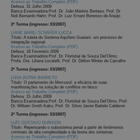
Acesso ao Trabalho Completo (PDF)
Defesa: 31 Julho 2009
Banca Examinadora:Prof. Dr. João Martins Bertaso; Prof. Dr.
Noli Bernardo Hahn; Prof. Dr. Luiz Ernani Bonesso de Araújo
2ª Turma (ingresso: 03/2007)
LIANE MARLI SCHÄFER LUCCA
Título: A tutela do Sistema Aquífero Guarani: um processo de
integração regional
Acesso ao Trabalho Completo (PDF)
Defesa: 18 Fevereiro 2009
Banca Examinadora:Prof. Dr. Florisbal de Souza Del’Olmo;
Profa. Dra. Liliana Locatelli; Prof. Dr. Délton Winter de Carvalho
2ª Turma (ingresso: 03/2007)
LÍVIA DUTRA BARRETO
Título: O parlamento do Mercosul: a eficácia de suas
manifestações na solução de conflitos no bloco
Acesso ao Trabalho Completo (PDF)
Defesa: 15 Julho 2009
Banca Examinadora:Prof. Dr. Florisbal de Souza Del’Olmo; Prof.
Dr. William Smith Kaku; Prof. Dr. Silvio Javier Battelo Calderon
2ª Turma (ingresso: 03/2007)
LUÍS GUSTAVO DURIGON
Título: Repensando o subsistema penal a partir de fenômenos
criminais de alta complexidade e da teoria dos sistemas
Acesso ao Trabalho Completo (PDF)