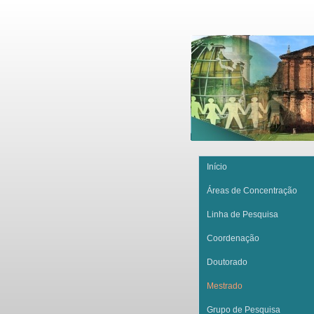
Início
Áreas de Concentração
Linha de Pesquisa
Coordenação
Doutorado
Mestrado
Grupo de Pesquisa