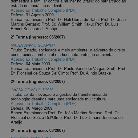
doméstica e familiar contra a mulher no Brasil: do patriarcado ao
estado democrático de direito
Acesso ao Trabalho Completo (PDF)
Defesa: 31 Agosto 2009
Banca Examinadora:Prof. Dr. Noli Bernardo Hahn; Prof. Dr. João
Martins Bertaso; Prof. Dr. William Smith Kaku; Prof. Dr. Luiz
Ernani Bonesso de Araújo
2ª Turma (ingresso: 03/2007)
NADIA AWAD SCARIOT
Título: Estado, sociedade e meio ambiente: o advento do direito
constitucional ambiental e a busca da proteção ambiental
Acesso ao Trabalho Completo (PDF)
Defesa: 04 Maio 2009
Banca Examinadora:Prof. Dr. Paulo Vanderlei Vargas Groff; Prof.
Dr. Florisbal de Souza Del’Olmo; Prof. Dr. Alindo Butzke
2ª Turma (ingresso: 03/2007)
THAMI COVATTI PIAIA
Título: Lei da inovação e a gestão da transferência de
tecnologia: desafios para uma sociedade multicultural
Acesso ao Trabalho Completo (PDF)
Defesa: 06 Março 2009
Banca Examinadora:Prof. Dr. João Martins Bertaso; Prof. Dr.
Florisbal de Souza Del’Olmo; Prof. Dr. Luiz Ernani Bonesso de
Araújo
2ª Turma (ingresso: 03/2007)