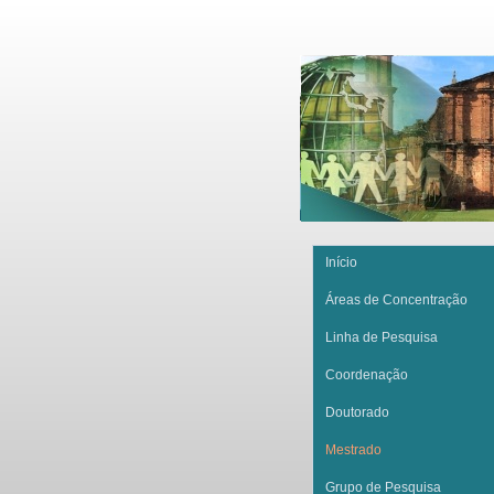
Início
Áreas de Concentração
Linha de Pesquisa
Coordenação
Doutorado
Mestrado
Grupo de Pesquisa