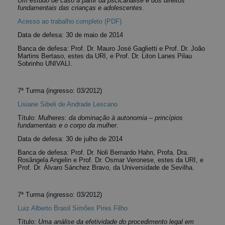
Um estudo de caso a partir da pscicanálise e dos direitos
fundamentais das crianças e adolescentes.
Acesso ao trabalho completo (PDF)
Data de defesa: 30 de maio de 2014
Banca de defesa: Prof. Dr. Mauro José Gaglietti e Prof. Dr. João
Martins Bertaso, estes da URI, e Prof. Dr. Liton Lanes Pilau
Sobrinho UNIVALI.
7ª Turma (ingresso: 03/2012)
Lisiane Sibeli de Andrade Lescano
Título:
Mulheres: da dominação à autonomia – princípios
fundamentais e o corpo da mulher.
Data de defesa: 30 de julho de 2014
Banca de defesa: Prof. Dr. Noli Bernardo Hahn, Profa. Dra.
Rosângela Angelin e Prof. Dr. Osmar Veronese, estes da URI, e
Prof. Dr. Álvaro Sánchez Bravo, da Universidade de Sevilha.
7ª Turma (ingresso: 03/2012)
Luiz Alberto Brasil Simões Pires Filho
Título:
Uma análise da efetividade do procedimento legal em