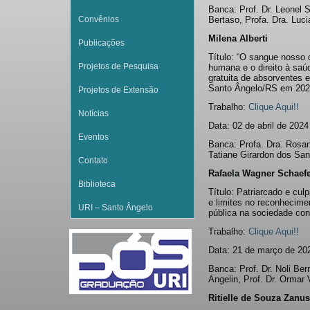
Banca: Prof. Dr. Leonel 
Convênios
Bertaso, Profa. Dra. Luci
Milena Alberti
Publicações
Título: “O sangue nosso
Projetos de Pesquisa
humana e o direito à saúd
gratuita de absorventes 
Santo Ângelo/RS em 202
Projetos de Extensão
Trabalho:
Clique Aqui!!
Notícias
Data: 02 de abril de 2024
Eventos
Banca: Profa. Dra. Rosan
Tatiane Girardon dos Sant
Contato
Rafaela Wagner Schaef
Biblioteca
Título: Patriarcado e culp
e limites no reconhecime
URI – Santo Ângelo
pública na sociedade con
Trabalho:
Clique Aqui!!
Data: 21 de março de 20
Banca: Prof. Dr. Noli Be
Angelin, Prof. Dr. Ormar 
Ritielle de Souza Zanu