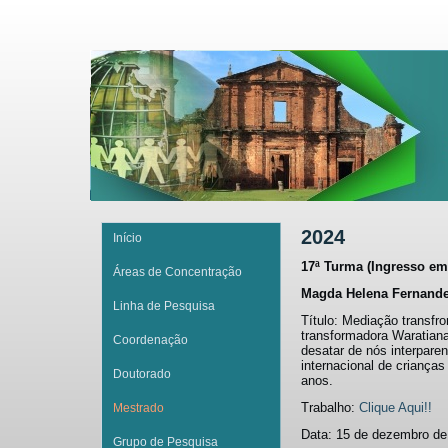
2024
Início
17ª Turma (Ingresso em
Áreas de Concentração
Magda Helena Fernande
Linha de Pesquisa
Título: Mediação transfro
transformadora Waratiana 
Coordenação
desatar de nós interparen
internacional de crianças
Doutorado
anos.
Trabalho:
Clique Aqui!!
Mestrado
Data: 15 de dezembro de
Grupo de Pesquisa