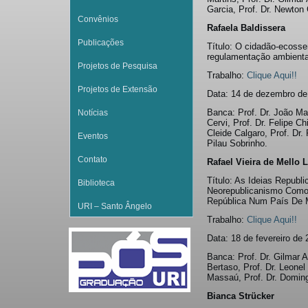
Garcia, Prof. Dr. Newton 
Convênios
Rafaela Baldissera
Publicações
Título: O cidadão-ecossen
regulamentação ambiental
Projetos de Pesquisa
Trabalho:
Clique Aqui!!
Projetos de Extensão
Data: 14 de dezembro de
Banca: Prof. Dr. João Ma
Notícias
Cervi, Prof. Dr. Felipe Ch
Cleide Calgaro, Prof. Dr.
Eventos
Pilau Sobrinho.
Contato
Rafael Vieira de Mello 
Título: As Ideias Republ
Biblioteca
Neorepublicanismo Como
República Num País De M
URI – Santo Ângelo
Trabalho:
Clique Aqui!!
Data: 18 de fevereiro de
Banca: Prof. Dr. Gilmar A
Bertaso, Prof. Dr. Leone
Massaú, Prof. Dr. Domin
Bianca Strücker