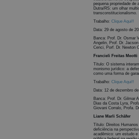
pequena propriedade de a
Dutra/RS: um olhar multic
transconstitucionalismo.
Trabalho:
Clique Aqui!!
Data: 29 de agosto de 2
Banca: Prof. Dr. Osmar V
Angelin, Prof. Dr. Jacson
Cenci, Porf. Dr. Newton C
Francieli Freitas Meotti
Título: O sistema intera
monismo jurídico: a defe
como uma forma de garan
Trabalho:
Clique Aqui!!
Data: 12 de dezembro de
Banca: Prof. Dr. Gilmar A
Dias da Costa Lyra, Profa
Giovani Corralo, Profa. D
Liane Marli Schäfer
Título: Direitos Humano
deficiência na perspecti
acadêmico: um estudo e 
pública federal na regiã