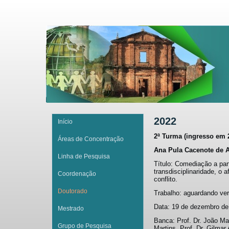
2022
Início
2ª Turma (ingresso em 
Áreas de Concentração
Ana Pula Cacenote de 
Linha de Pesquisa
Título: Comediação a part
transdisciplinaridade, o 
Coordenação
conflito.
Doutorado
Trabalho: aguardando ver
Data: 19 de dezembro de
Mestrado
Banca: Prof. Dr. João Ma
Grupo de Pesquisa
Martins, Prof. Dr. Gilmar