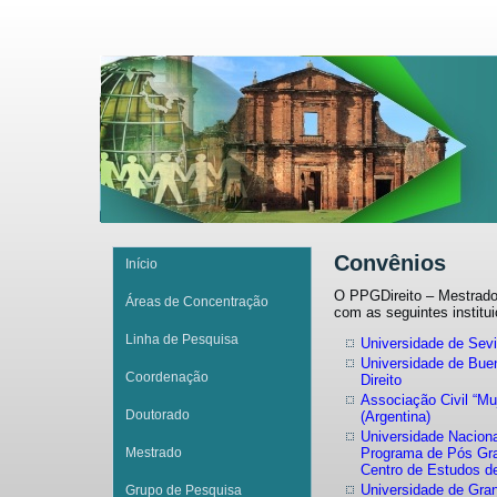
Convênios
Início
O PPGDireito – Mestrado
Áreas de Concentração
com as seguintes institu
Linha de Pesquisa
Universidade de Sevi
Universidade de Buen
Coordenação
Direito
Associação Civil “Mu
Doutorado
(Argentina)
Universidade Nacion
Mestrado
Programa de Pós Gra
Centro de Estudos d
Universidade de Gra
Grupo de Pesquisa