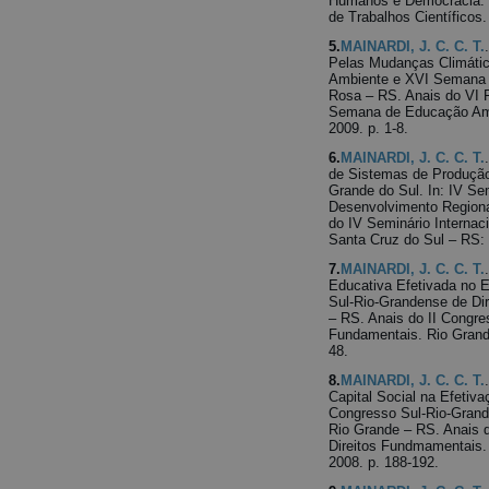
Humanos e Democracia: P
de Trabalhos Científicos.
5.
MAINARDI, J. C. C. T.
Pelas Mudanças Climátic
Ambiente e XVI Semana 
Rosa – RS. Anais do VI 
Semana de Educação Amb
2009. p. 1-8.
6.
MAINARDI, J. C. C. T.
de Sistemas de Produção
Grande do Sul. In: IV Sem
Desenvolvimento Regiona
do IV Seminário Internac
Santa Cruz do Sul – RS: 
7.
MAINARDI, J. C. C. T.
Educativa Efetivada no E
Sul-Rio-Grandense de Di
– RS. Anais do II Congre
Fundamentais. Rio Grand
48.
8.
MAINARDI, J. C. C. T.
Capital Social na Efetiva
Congresso Sul-Rio-Grand
Rio Grande – RS. Anais 
Direitos Fundmamentais.
2008. p. 188-192.