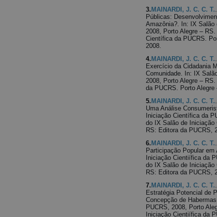
3.
MAINARDI, J. C. C. T.
Públicas: Desenvolviment
Amazônia?. In: IX Salão 
2008, Porto Alegre – RS.
Científica da PUCRS. Po
2008.
4.
MAINARDI, J. C. C. T.
Exercício da Cidadania 
Comunidade. In: IX Salão
2008, Porto Alegre – RS. 
da PUCRS. Porto Alegre 
5.
MAINARDI, J. C. C. T.
Uma Análise Consumerista
Iniciação Científica da 
do IX Salão de Iniciação
RS: Editora da PUCRS, 
6.
MAINARDI, J. C. C. T.
Participação Popular em 
Iniciação Cientiífica da
do IX Salão de Iniciação
RS: Editora da PUCRS, 
7.
MAINARDI, J. C. C. T.
Estratégia Potencial de 
Concepção de Habermas. I
PUCRS, 2008, Porto Aleg
Iniciação Cientiífica da