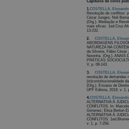
Capítulos de livros pub
1.
COSTELLA, Elesandra
Resolução de conflitos: 
Cézar Junges; Noli Berna
(Org.). Mediação e Resol
mais eficaz. 1ed.Cruz Alt
13-232.
2.
COSTELLA, Elesan
ABORDAGENS FILOSÓFI
NATUREZA NA CONTEMPO
da Silveira, Fábio César
Noronha. (Org.). ANA
PRÁTICAS SOCIOCULTURAI
V, p. 08-143.
3.
COSTELLA, Elesan
resolução de demandas re
(in)constitucionalidade d
(Org.). Ensaios de Direi
UPF Editora, 2019, v. 1, 
4.
COSTELLA, Elesandra
ALTERNATIVA À JUDIC
CONFLITOS. In: Marcelo 
Gimenez; Elisa Berton 
ALTERNATIVA À JUDIC
CONFLITOS. 1ed.Blumena
v. 1, p. 7-256.