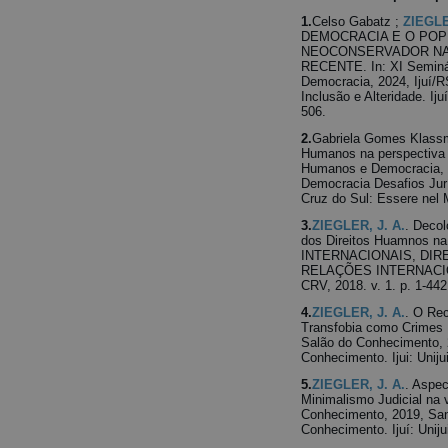
1.
Celso Gabatz ;
ZIEGLE
DEMOCRACIA E O POP
NEOCONSERVADOR NA
RECENTE. In: XI Seminár
Democracia, 2024, Ijuí/
Inclusão e Alteridade. Iju
506.
2.
Gabriela Gomes Klass
Humanos na perspectiva d
Humanos e Democracia, 2
Democracia Desafios Ju
Cruz do Sul: Essere nel M
3.
ZIEGLER, J. A.
. Decol
dos Direitos Huamnos n
INTERNACIONAIS, DIREI
RELAÇÕES INTERNACION
CRV, 2018. v. 1. p. 1-442
4.
ZIEGLER, J. A.
. O Re
Transfobia como Crimes R
Salão do Conhecimento, 
Conhecimento. Ijui: Unijui
5.
ZIEGLER, J. A.
. Aspec
Minimalismo Judicial na 
Conhecimento, 2019, San
Conhecimento. Ijuí: Unijui