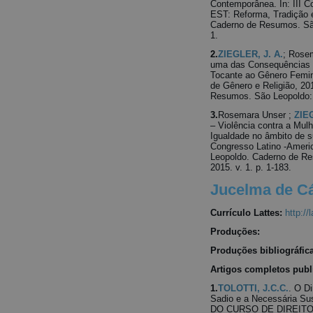
Contemporânea. In: III C
EST: Reforma, Tradição 
Caderno de Resumos. São
1.
2.
ZIEGLER, J. A.
; Rose
uma das Consequências d
Tocante ao Gênero Femin
de Gênero e Religião, 20
Resumos. São Leopoldo: E
3.
Rosemara Unser ;
ZIEG
– Violência contra a Mul
Igualdade no âmbito de s
Congresso Latino -Ameri
Leopoldo. Caderno de Re
2015. v. 1. p. 1-183.
Jucelma de Cá
Currículo Lattes:
http:/
Produções:
Produções bibliográfic
Artigos completos publ
1.
TOLOTTI, J.C.C.
. O D
Sadio e a Necessária S
DO CURSO DE DIREITO D