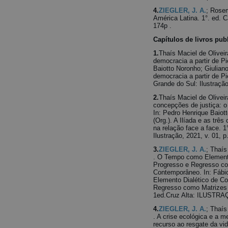
4.
ZIEGLER, J. A.
; Rosem
América Latina. 1°. ed. C
174p .
Capítulos de livros pub
1.
Thaís Maciel de Oliveir
democracia a partir de Pi
Baiotto Noronho; Giulian
democracia a partir de Pi
Grande do Sul: Ilustração
2.
Thaís Maciel de Oliveir
concepções de justiça: o 
In: Pedro Henrique Baiot
(Org.). A Ilíada e as três
na relação face a face. 1
Ilustração, 2021, v. 01, p
3.
ZIEGLER, J. A.
; Thaís
. O Tempo como Elemento
Progresso e Regresso c
Contemporâneo. In: Fábi
Elemento Dialético de Co
Regresso como Matrizes
1ed.Cruz Alta: ILUSTRAÇÃ
4.
ZIEGLER, J. A.
; Thaís
. A crise ecológica e a m
recurso ao resgate da vi