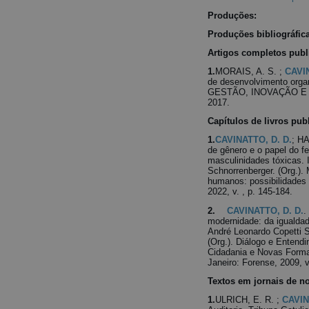
Produções:
Produções bibliográfic
Artigos completos publ
1.
MORAIS, A. S. ;
CAVIN
de desenvolvimento org
GESTÃO, INOVAÇÃO E
2017.
Capítulos de livros pub
1.
CAVINATTO, D. D.
; HA
de gênero e o papel do 
masculinidades tóxicas. 
Schnorrenberger. (Org.).
humanos: possibilidades 
2022, v. , p. 145-184.
2.
CAVINATTO, D. D.
.
modernidade: da igualdade
André Leonardo Copetti S
(Org.). Diálogo e Entendi
Cidadania e Novas Forma
Janeiro: Forense, 2009, v
Textos em jornais de no
1.
ULRICH, E. R. ;
CAVIN