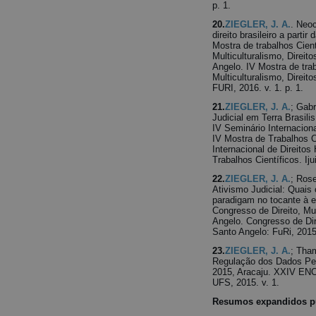
p. 1.
20.
ZIEGLER, J. A.
. Neoc
direito brasileiro a parti
Mostra de trabalhos Cien
Multiculturalismo, Direi
Angelo. IV Mostra de tra
Multiculturalismo, Direi
FURI, 2016. v. 1. p. 1.
21.
ZIEGLER, J. A.
; Gab
Judicial em Terra Brasili
IV Seminário Internacion
IV Mostra de Trabalhos Ci
Internacional de Direito
Trabalhos Científicos. Ijui
22.
ZIEGLER, J. A.
; Ros
Ativismo Judicial: Quais
paradigam no tocante à e
Congresso de Direito, Mu
Angelo. Congresso de Dir
Santo Angelo: FuRi, 2015.
23.
ZIEGLER, J. A.
; Tham
Regulação dos Dados Pe
2015, Aracaju. XXIV 
UFS, 2015. v. 1.
Resumos expandidos pu