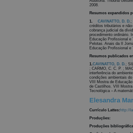
Auditoria. Tribuna Getulie
2008.
Resumos expandidos pu
1.
CAVINATTO, D. D.
;
créditos tributários e não
cobrança judicial da dívi
procedimento ordinário. I
Educação Profissional e 
Pelotas. Anais da II Jor
Educação Profissional e 
Resumos publicados em
1.
CAVINATTO, D. D.
; SI
; CARMO, C. C. P. ; MAC
interferência do ambien
condições ambientais do 
VIII Mostra de Educação 
de Castilhos. VIII Mostr
Tecnológica – A matemáti
Elesandra Mar
Currículo Lattes:
http://
Produções:
Produções bibliográfic