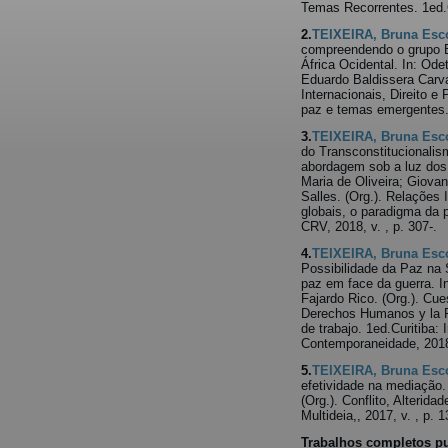
Temas Recorrentes. 1ed.Cu
2.
TEIXEIRA, Bruna Esc
compreendendo o grupo B
África Ocidental. In: Ode
Eduardo Baldissera Carva
Internacionais, Direito e
paz e temas emergentes. 
3.
TEIXEIRA, Bruna Esc
do Transconstitucionali
abordagem sob a luz dos 
Maria de Oliveira; Giova
Salles. (Org.). Relações 
globais, o paradigma da 
CRV, 2018, v. , p. 307-.
4.
TEIXEIRA, Bruna Esc
Possibilidade da Paz na
paz em face da guerra. I
Fajardo Rico. (Org.). Cue
Derechos Humanos y la P
de trabajo. 1ed.Curitiba:
Contemporaneidade, 2018,
5.
TEIXEIRA, Bruna Esc
efetividade na mediação.
(Org.). Conflito, Alterida
Multideia,, 2017, v. , p. 
Trabalhos completos p