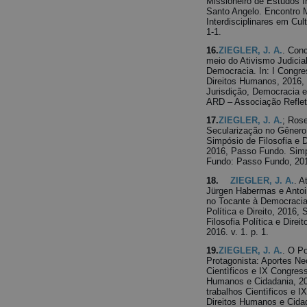
Missioneiro de Estudos In
Santo Angelo. Encontro 
Interdisciplinares em Cul
1-1.
16.
ZIEGLER, J. A.
. Con
meio do Ativismo Judicia
Democracia. In: I Congre
Direitos Humanos, 2016,
Jurisdição, Democracia 
ARD – Associação Refletin
17.
ZIEGLER, J. A.
; Ros
Secularização no Gênero 
Simpósio de Filosofia e 
2016, Passo Fundo. Simpó
Fundo: Passo Fundo, 20
18.
ZIEGLER, J. A.
. A
Jürgen Habermas e Antoi
no Tocante à Democracia. 
Política e Direito, 2016,
Filosofia Política e Direi
2016. v. 1. p. 1.
19.
ZIEGLER, J. A.
. O Po
Protagonista: Aportes Ne
Cientìficos e IX Congress
Humanos e Cidadania, 20
trabalhos Cientìficos e I
Direitos Humanos e Cidad