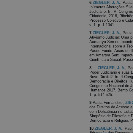
6.
ZIEGLER, J. A.
; Paula
Inúmeras Alterações Sil
Judiciário. In: VI Congre
Cidadania, 2018, Ribeirão
Processo Coletivo e Cid
v. 1. p. 1-1041.
7.
ZIEGLER, J. A.
; Paula
Ativismo Judicial: Uma p
Aamartya Sen no tocante
Internacional sobre a Te
Passo Fundo. Anais do II
em Amartya Sen: Impacto
Científica e Social. Pass
8.
ZIEGLER, J. A.
; Pa
Poder Judiciário e suas 
Novo Direito?. In: II Con
Democracia e Direitos H
Congresso Nacional de Ju
Humanos 2017. Bento Gonç
1. p. 514-525.
9.
Paula Fernandes ;
ZIE
dos Direitos de Acesso 
com Deficiência no Estado
Simpósio de Filosofia e 
Democracia e Religião. P
10.
ZIEGLER, J. A.
; Paul
Educação das Pessoas com