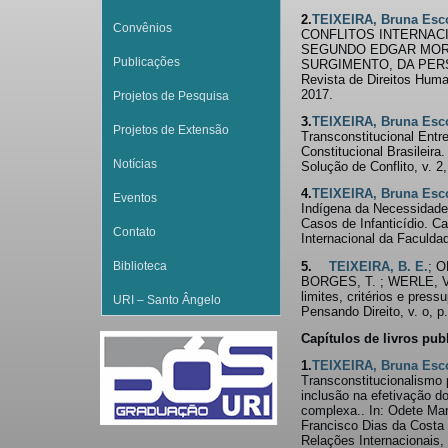
2.
TEIXEIRA, Bruna Esc
Convênios
CONFLITOS INTERNACI
SEGUNDO EDGAR MORI
Publicações
SURGIMENTO, DA PERS
Revista de Direitos Huma
2017.
Projetos de Pesquisa
3.
TEIXEIRA, Bruna Esc
Projetos de Extensão
Transconstitucional Entr
Constitucional Brasileir
Notícias
Solução de Conflito, v. 2
4.
TEIXEIRA, Bruna Esc
Eventos
Indígena da Necessidade 
Casos de Infanticídio. C
Contato
Internacional da Faculdad
Biblioteca
5.
TEIXEIRA, B. E.
; O
BORGES, T. ; WERLE, V.
limites, critérios e pres
URI – Santo Ângelo
Pensando Direito, v. o, p
Capítulos de livros pub
1.
TEIXEIRA, Bruna Esc
Transconstitucionalismo 
inclusão na efetivação d
complexa.. In: Odete Mari
Francisco Dias da Costa 
Relações Internacionais,