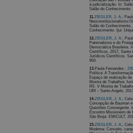
à judicialização. In: Sa
Salão do Conhecimento. Iju
11.
ZIEGLER, J. A.
; Paul
Neoconstitucionalismo:Or
Salão do Conhecimento, 
Conhecimento. Ijui: Unijui
12.
ZIEGLER, J. A.
; Pau
Paternalismo e do Protag
Democrática Brasileira. 
Científicos, 2017, Santo
Jurídicos Científicos. San
950.
13.
Paula Fernandes ;
ZI
Política: A Transformaçã
Espaço de realização da
Mostra de Trabalhos Jurí
RS. V Mostra de Trabalho
URI – Santo Angelo, 2017.
14.
ZIEGLER, J. A.
; Cel
Concepção de Bauman e
Questões Convergente. I
Encontro Missioneiro de 
São Borja: EMICULT, 2017
15.
ZIEGLER, J. A.
; Cel
Moderna: Conceito, caract