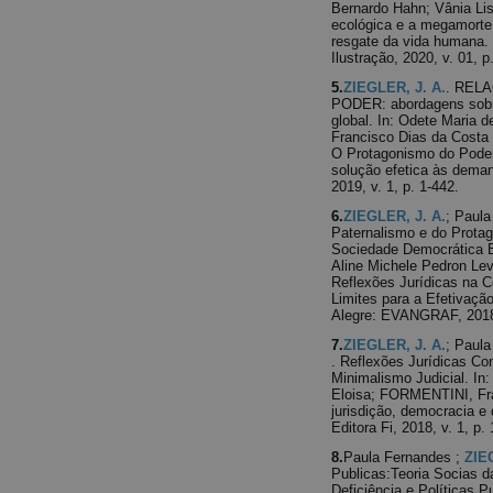
Bernardo Hahn; Vânia Lisa
ecológica e a megamorte:
resgate da vida humana. 
Ilustração, 2020, v. 01, p
5.
ZIEGLER, J. A.
. REL
PODER: abordagens sobre
global. In: Odete Maria d
Francisco Dias da Costa 
O Protagonismo do Poder 
solução efetica às deman
2019, v. 1, p. 1-442.
6.
ZIEGLER, J. A.
; Paul
Paternalismo e do Protag
Sociedade Democrática Br
Aline Michele Pedron Leve
Reflexões Jurídicas na C
Limites para a Efetivaçã
Alegre: EVANGRAF, 2018,
7.
ZIEGLER, J. A.
; Paula
. Reflexões Jurídicas Co
Minimalismo Judicial. I
Eloisa; FORMENTINI, Fran
jurisdição, democracia e 
Editora Fi, 2018, v. 1, p.
8.
Paula Fernandes ;
ZIE
Publicas:Teoria Socias d
Deficiência e Políticas P