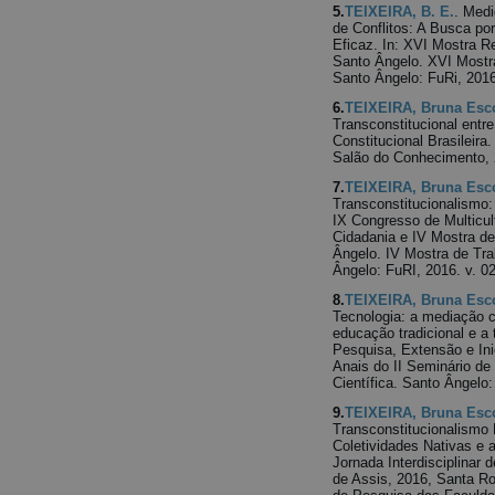
5.
TEIXEIRA, B. E.
. Med
de Conflitos: A Busca po
Eficaz. In: XVI Mostra R
Santo Ângelo. XVI Mostra
Santo Ângelo: FuRi, 2016
6.
TEIXEIRA, Bruna Esc
Transconstitucional entr
Constitucional Brasileira
Salão do Conhecimento, 
7.
TEIXEIRA, Bruna Esc
Transconstitucionalismo: 
IX Congresso de Multicul
Cidadania e IV Mostra de
Ângelo. IV Mostra de Tra
Ângelo: FuRI, 2016. v. 02
8.
TEIXEIRA, Bruna Esc
Tecnologia: a mediação 
educação tradicional e a 
Pesquisa, Extensão e Ini
Anais do II Seminário de
Científica. Santo Ângelo
9.
TEIXEIRA, Bruna Esc
Transconstitucionalismo 
Coletividades Nativas e a
Jornada Interdisciplina
de Assis, 2016, Santa Ros