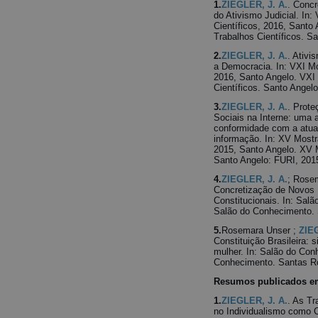
1.
ZIEGLER, J. A.
. Conc
do Ativismo Judicial. In
Científicos, 2016, Santo
Trabalhos Científicos. Sa
2.
ZIEGLER, J. A.
. Ativi
a Democracia. In: VXI Mo
2016, Santo Angelo. VXI
Científicos. Santo Angelo
3.
ZIEGLER, J. A.
. Prot
Sociais na Interne: uma 
conformidade com a atual
informação. In: XV Mostr
2015, Santo Angelo. XV M
Santo Angelo: FURI, 2015
4.
ZIEGLER, J. A.
; Rosem
Concretização de Novos D
Constitucionais. In: Sal
Salão do Conhecimento. S
5.
Rosemara Unser ;
ZIEG
Constituição Brasileira: 
mulher. In: Salão do Co
Conhecimento. Santas Ros
Resumos publicados em
1.
ZIEGLER, J. A.
. As Tr
no Individualismo como C