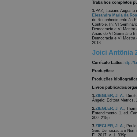
Trabalhos completos p
1.
PAZ, Luciano Augusto d
Elesandra Maria da Ro
do Reconhecimento às Pr
Controle. In: VI Seminári
Democracia e VI Mostra de
Anais do VI Seminário In
Democracia e VI Mostra de
2018.
Joici Antônia 
Currículo Lattes:
http://
Produções:
Produções bibliográfic
Livros publicados/orga
1.
ZIEGLER, J. A.
. Direi
Ângelo: Editora Metrics, 
2.
ZIEGLER, J. A.
; Thami
Entendimento. 1. ed. Cam
300. 215p .
3.
ZIEGLER, J. A.
; Paul
Sen: Democracia e Normat
Fi, 2017. v. 1. 339p .