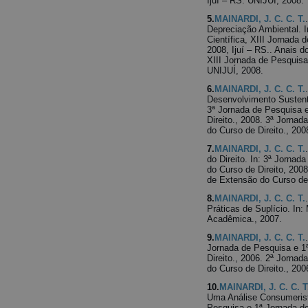
Ijuí – RS: UNIJUÍ, 2008.
5.
MAINARDI, J. C. C. T.
Depreciação Ambiental. I
Científica, XIII Jornada
2008, Ijuí – RS.. Anais d
XIII Jornada de Pesquisa
UNIJUÍ, 2008.
6.
MAINARDI, J. C. C. T.
Desenvolvimento Sustent
3ª Jornada de Pesquisa 
Direito., 2008. 3ª Jorna
do Curso de Direito., 200
7.
MAINARDI, J. C. C. T.
do Direito. In: 3ª Jorna
do Curso de Direito, 200
de Extensão do Curso de 
8.
MAINARDI, J. C. C. T.
Práticas de Suplício. In
Acadêmica., 2007.
9.
MAINARDI, J. C. C. T.
Jornada de Pesquisa e 1
Direito., 2006. 2ª Jorna
do Curso de Direito., 200
10.
MAINARDI, J. C. C. T
Uma Análise Consumerista
Pesquisa e 1ª Jornada de