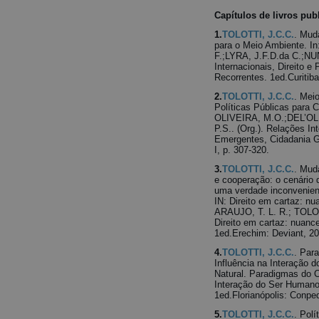
Capítulos de livros pub
1.
TOLOTTI, J.C.C.
. Mud
para o Meio Ambiente. 
F.;LYRA, J.F.D.da C.;NUN
Internacionais, Direito 
Recorrentes. 1ed.Curitiba
2.
TOLOTTI, J.C.C.
. Mei
Políticas Públicas para C
OLIVEIRA, M.O.;DEL’OL
P.S.. (Org.). Relações In
Emergentes, Cidadania Gl
I, p. 307-320.
3.
TOLOTTI, J.C.C.
. Mud
e cooperação: o cenário 
uma verdade inconvenien
IN: Direito em cartaz: nu
ARAUJO, T. L. R.; TOLOT
Direito em cartaz: nuance
1ed.Erechim: Deviant, 201
4.
TOLOTTI, J.C.C.
. Par
Influência na Interação
Natural. Paradigmas do 
Interação do Ser Humano
1ed.Florianópolis: Conpedi
5.
TOLOTTI, J.C.C.
. Pol