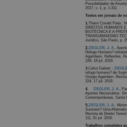
Possibilidades de Amarty
2017, v. 1, p. 1-311.
Textos em jornais de no
1.
Thami Covatti Piaia ; 
DIREITOS HUMANOS E
BIOTÉCNICA E A PROT
TRANSUMANISMO TECNO
Jurídico, São Paulo, p. 2
2.
ZIEGLER, J. A.
. Apon
Refugo Humano? retrata
Agambem. Reflexões, Revi
228, 18 jul. 2019.
3.
Celso Gabatz ;
ZIEGLE
refugo humano? de Sygm
Giorgio Agamben. Revista
324, 17 jul. 2018.
4.
ZIEGLER, J. A.
; Pa
Aportes Necessários. Dir
Contemporâneas, Santa Ro
5.
ZIEGLER, J. A.
. Minim
Sunstein? Uma Alternati
Revista de Direito Teresin
111, 01 jul. 2016.
Trabalhos completos p