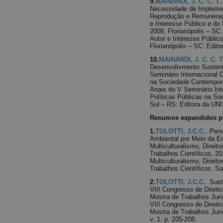
9.
MAINARDI, J. C. C. T.
Necessidade de Implemen
Reprodução e Remuneração
e Interesse Público e do 
2008, Florianópolis – SC.
Autor e Interesse Público
Florianópolis – SC: Edit
10.
MAINARDI, J. C. C. T
Desenvolivmento Sustent
Seminário Internacional 
na Sociedade Contemporâ
Anais do V Seminário In
Políticas Públicas na S
Sul – RS: Editora da UNIS
Resumos expandidos pu
1.
TOLOTTI, J.C.C.
. Per
Ambiental por Meio da E
Multiculturalismo, Direi
Trabalhos Científicos, 2
Multiculturalismo, Direi
Trabalhos Científicos. Sa
2.
TOLOTTI, J.C.C.
. Sus
VIII Congresso de Direito
Mostra de Trabalhos Jurí
VIII Congresso de Direito
Mostra de Trabalhos Juríd
v. 1. p. 205-208.