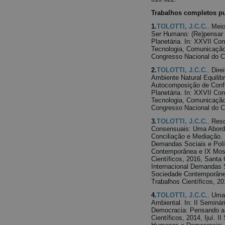
Trabalhos completos p
1.
TOLOTTI, J.C.C.
. Meio
Ser Humano: (Re)pensar 
Planetária. In: XXVII Co
Tecnologia, Comunicação
Congresso Nacional do C
2.
TOLOTTI, J.C.C.
. Dir
Ambiente Natural Equilibr
Autocomposição de Confl
Planetária. In: XXVII Co
Tecnologia, Comunicação
Congresso Nacional do C
3.
TOLOTTI, J.C.C.
. Res
Consensuais: Uma Aborda
Conciliação e Mediação. I
Demandas Sociais e Polí
Contemporânea e IX Most
Científicos, 2016, Santa 
Internacional Demandas S
Sociedade Contemporânea
Trabalhos Científicos, 20
4.
TOLOTTI, J.C.C.
. Uma
Ambiental. In: II Seminár
Democracia: Pensando a 
Científicos, 2014, Ijuí. I