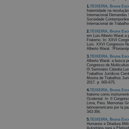
1.
TEIXEIRA, Bruna Esc
fraternidade na resolução
Internacional Demandas S
Sociedade Contemporânea
Internacional de Trabalho
2.
TEIXEIRA, Bruna Esc
em Luis Alberto Warat a 
Fraterno. In: XXVI Cong
Luís. XXVI Congresso N
Alberto Warat. ?Florianó
3.
TEIXEIRA, Bruna Esc
Alberto Warat: a busca pe
Congresso de Multicultur
III Seminário Cátedra Lu
Trabalhos Jurídicos Cien
Mostra de Trabalhos Jurí
2017. p. 665-675.
4.
TEIXEIRA, Bruna Esc
fraterno como instrumento
Ocidental. In: II Congres
Lima, Peru. Memorias Gr
latinoamericano por la pa
343-356.
5.
TEIXEIRA, Bruna Esc
Humanos e Ditadura Milit
Autoritária para a Efetiv