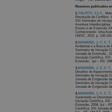
Resumos publicados em
1.
TOLOTTI, J.C.C.
. Mei
Resolução de Conflitos. 
XXI Seminário de Inicia
Aventura Interdisciplinar
Ensino e de Extensão XXI
Conhecimento: Uma Aventu
UNISC, 2015. p. 145-145
2.
MAINARDI, J. C. C. T.
Ambiental e a Busca do D
Seminário de Iniciação C
Jornada de Extensão., 20
Iniciação Científica. XV
Extensão.. Ijuí – RS: UN
3.
MAINARDI, J. C. C. T.
Desafios do Aquecimento 
Seminário de Iniciação C
Jornada de Extgensão da 
Seminário de Iniciação C
Jornada de Extgensão da 
4.
MAINARDI, J. C. C. T.
Sustentado ou Desmatame
Iniciação Científica, XII
Extensão, 2008, Ijuí – R
Científica, XIII Jornada