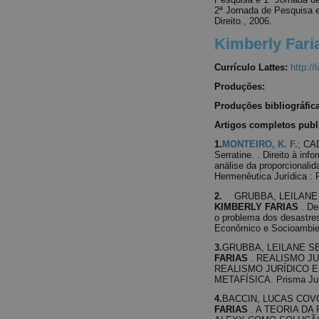
2ª Jornada de Pesquisa 
Direito., 2006.
Kimberly Fari
Currículo Lattes:
http:/
Produções:
Produções bibliográfic
Artigos completos publ
1.
MONTEIRO, K. F.
; CA
Serratine. . Direito à in
análise da proporcionalid
Hermenêutica Jurídica : R
2.
GRUBBA, LEILANE
KIMBERLY FARIAS
. De
o problema dos desastres
Econômico e Socioambient
3.
GRUBBA, LEILANE S
FARIAS
. REALISMO J
REALISMO JURÍDICO 
METAFÍSICA. Prisma Juríd
4.
BACCIN, LUCAS COV
FARIAS
. A TEORIA D