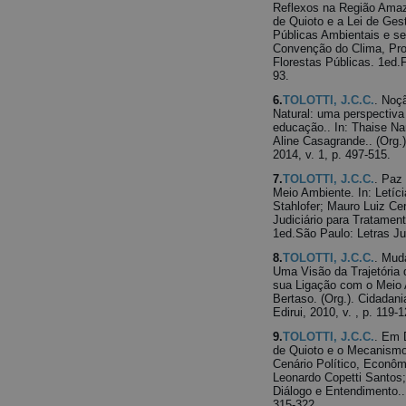
Reflexos na Região Amaz
de Quioto e a Lei de Gest
Públicas Ambientais e s
Convenção do Clima, Pro
Florestas Públicas. 1ed.F
93.
6.
TOLOTTI, J.C.C.
. Noç
Natural: uma perspectiva 
educação.. In: Thaise Nar
Aline Casagrande.. (Org.).
2014, v. 1, p. 497-515.
7.
TOLOTTI, J.C.C.
. Paz
Meio Ambiente. In: Letíc
Stahlofer; Mauro Luiz Cer
Judiciário para Tratamen
1ed.São Paulo: Letras Jur
8.
TOLOTTI, J.C.C.
. Mud
Uma Visão da Trajetória
sua Ligação com o Meio A
Bertaso. (Org.). Cidadani
Edirui, 2010, v. , p. 119-1
9.
TOLOTTI, J.C.C.
. Em 
de Quioto e o Mecanism
Cenário Político, Econômi
Leonardo Copetti Santos;
Diálogo e Entendimento.. 
315-322.