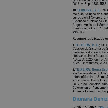
de Pesquisa das Faculd
2016. v. 6. p. 1583-1588.
10.
TEIXEIRA, B. E.
; NU
meio de Solução de Conf
Jurisdicional Célere e Ef
Extensão e Iniciação Ci
Ângelo. Anais do I Semin
Científica da CNEC/IESA
498-503.
Resumos publicados em
1.
TEIXEIRA, B. E.
; DUT
Colapso do Sistema de Sa
metateoria do direito frat
efetivar o direito à saúd
ABraSD, 2020, online. An
ABraSD: resumos, 2020. 
2.
TEIXEIRA, Bruna Esc
e a Necessidade do Diál
Infanticídio. In: II Semin
Pensamento Descolonial 
2017, São Leopoldo. Anai
Colonialismo, Pensament
América Latina. São Leopo
Dionara Deniz
Currículo Lattes:
http:/