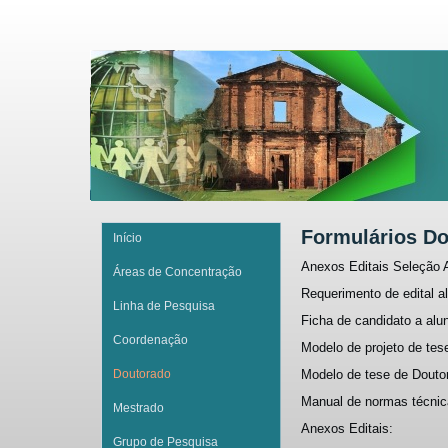
Formulários D
Início
Anexos Editais Seleção 
Áreas de Concentração
Requerimento de edital a
Linha de Pesquisa
Ficha de candidato a alu
Coordenação
Modelo de projeto de te
Doutorado
Modelo de tese de Douto
Manual de normas técni
Mestrado
Anexos Editais:
Grupo de Pesquisa