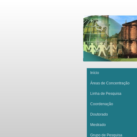
Início
Áreas de Concentração
Linha de Pesquisa
Coordenação
Doutorado
Mestrado
Grupo de Pesquisa