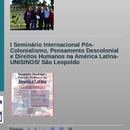
I Seminário Internacional Pós-
Colonialismo, Pensamento Descolonial
e Direitos Humanos na América Latina-
UNISINOS/ São Leopoldo
Páginas
«
1
...
32
33
34