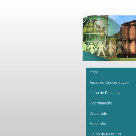
Início
Áreas de Concentração
Linha de Pesquisa
Coordenação
Doutorado
Mestrado
Grupo de Pesquisa