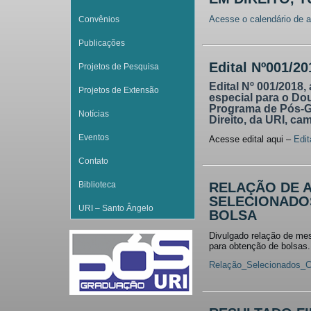
Acesse o calendário de a
Convênios
Publicações
Edital Nº001/20
Projetos de Pesquisa
Edital Nº 001/2018,
Projetos de Extensão
especial para o Do
Programa de Pós-G
Notícias
Direito, da URI, c
Eventos
Acesse edital aqui –
Edi
Contato
Biblioteca
RELAÇÃO DE 
SELECIONADO
URI – Santo Ângelo
BOLSA
Divulgado relação de me
para obtenção de bolsas.
Relação_Selecionados_