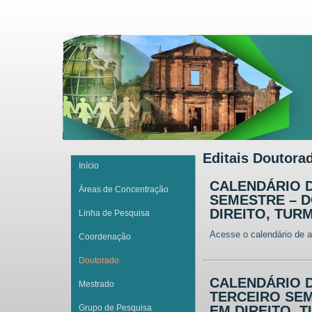
Editais Doutora
Início
CALENDÁRIO D
Áreas de Concentração
SEMESTRE – 
DIREITO, TURM
Linha de Pesquisa
Acesse o calendário de a
Coordenação
Doutorado
CALENDÁRIO 
Mestrado
TERCEIRO SE
Grupo de Pesquisa
EM DIREITO, 