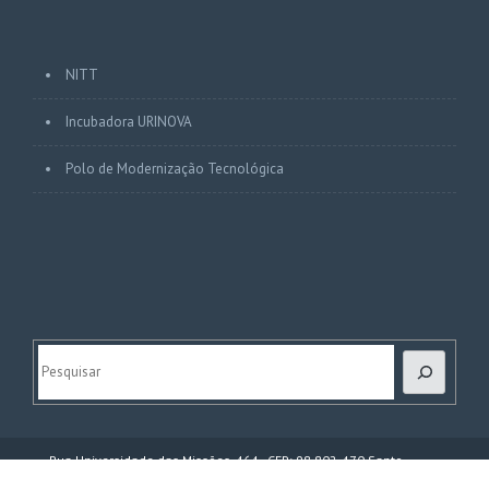
NITT
Incubadora URINOVA
Polo de Modernização Tecnológica
Pesquisar
Rua Universidade das Missões, 464 - CEP: 98.802-470 Santo
Ângelo-RS - Fone : (0XX) xx xxxx xxxx
Copyright © 2017. All Rights Reserved.