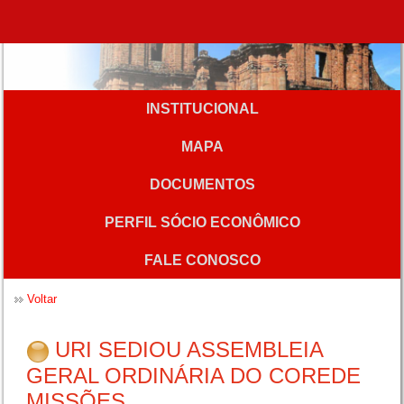
INSTITUCIONAL
MAPA
DOCUMENTOS
PERFIL SÓCIO ECONÔMICO
FALE CONOSCO
Voltar
URI SEDIOU ASSEMBLEIA
GERAL ORDINÁRIA DO COREDE
MISSÕES