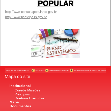
http://www.consultapopular.rs.gov.br
http://www.participa.rs.gov.br
Mapa do site
Institucional
Corede Missões
Principios
Diretoria Executiva
Mapa
Documentos