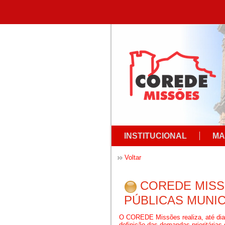
INSTITUCIONAL
MA
Voltar
COREDE MISS
PÚBLICAS MUNIC
O COREDE Missões realiza, até dia 
definição das demandas prioritárias