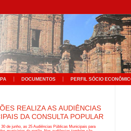
PA
DOCUMENTOS
PERFIL SÓCIO ECONÔMI
ÕES REALIZA AS AUDIÊNCIAS
IPAIS DA CONSULTA POPULAR
30 de junho, as 25 Audiências Públicas Municipais para
 dos municípios da região. Nas audiências també
m são