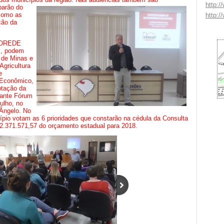
http:/
parão do
como as
http:/
ção da
 COREDE
s, podem
 de Minas e
Agricultura
e
 Econômico,
otação da
rante Fórum
ulho, no
Ângelo. No
pio votam as 6 prioridades que constarão na cédula da Consulta
 2.371.571,57 do orçamento estadual para 2018.