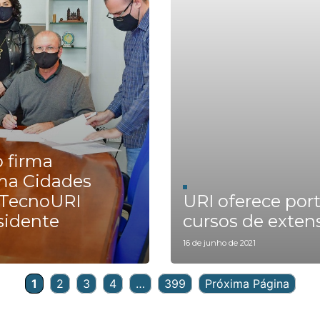
o firma
ma Cidades
o TecnoURI
URI oferece por
sidente
cursos de exten
16 de junho de 2021
1
2
3
4
…
399
Próxima Página