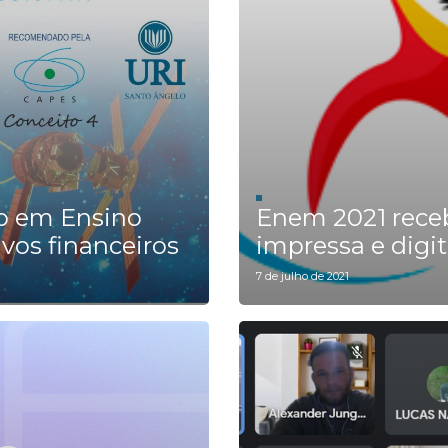
do em Ensino
Enem 2021 receb
ivos financeiros
impressa e digit
7 de julho de 2021