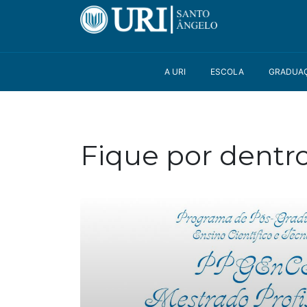
A URI
ESCOLA
GRADUA
Fique por dentr