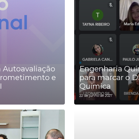
a Autoavaliação
Engenharia Quí
mprometimento e
para marcar o Di
I
Química
22 de junho de 2021