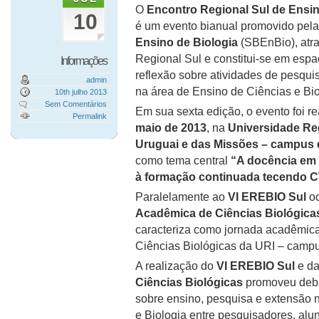
O
Encontro Regional Sul de Ensi
10
é um evento bianual promovido pel
Ensino de Biologia
(SBEnBio), atra
Regional Sul e constitui‐se em espa
Informações
reflexão sobre atividades de pesqu
admin
na área de Ensino de Ciências e Bio
10th julho 2013
Sem Comentários
Em sua sexta edição, o evento foi r
Permalink
maio de 2013
, na
Universidade Reg
Uruguai e das
Missões – campus 
como tema central
“A docência em B
à formação continuada tecendo 
Paralelamente ao
VI EREBIO Sul
oc
Acadêmica de Ciências Biológica
caracteriza como jornada acadêmica
Ciências Biológicas da URI – camp
A realização do
VI EREBIO Sul
e d
Ciências Biológicas
promoveu deba
sobre ensino, pesquisa e extensão 
e Biologia entre pesquisadores, alu