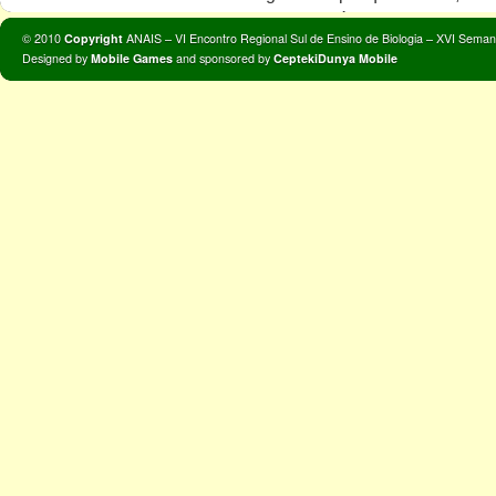
graduação, da pós‐graduação e da e
© 2010
Copyright
ANAIS – VI Encontro Regional Sul de Ensino de Biologia – XVI Seman
assim, a interação escola‐universi
Designed by
Mobile Games
and sponsored by
CeptekiDunya Mobile
docente. No evento ocorreram divers
conferências, painéis, sessões de a
pesquisa e relatos de experiências,