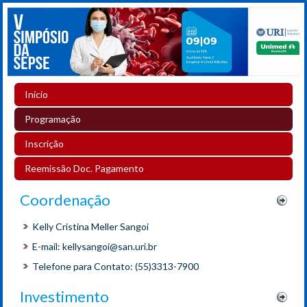
Início
Programação
Inscrição
Reemissão Doc. Pagamento
Coordenação
Kelly Cristina Meller Sangoi
E-mail: kellysangoi@san.uri.br
Telefone para Contato: (55)3313-7900
Investimento