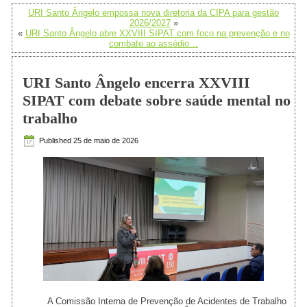
URI Santo Ângelo empossa nova diretoria da CIPA para gestão
2026/2027
»
«
URI Santo Ângelo abre XXVIII SIPAT com foco na prevenção e no
combate ao assédio…
URI Santo Ângelo encerra XXVIII
SIPAT com debate sobre saúde mental no
trabalho
Published
25 de maio de 2026
A Comissão Interna de Prevenção de Acidentes de Trabalho