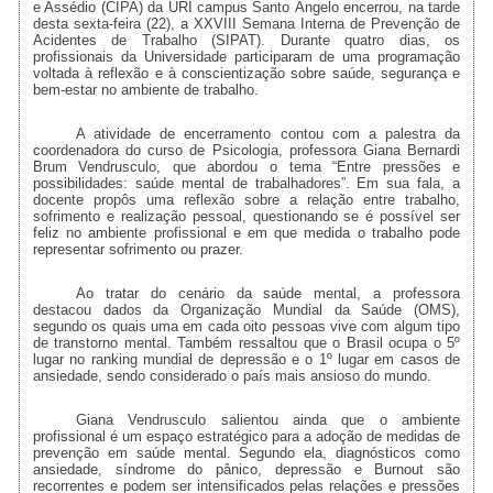
e Assédio (CIPA) da URI campus Santo Ângelo encerrou, na tarde
desta sexta-feira (22), a XXVIII Semana Interna de Prevenção de
Acidentes de Trabalho (SIPAT). Durante quatro dias, os
profissionais da Universidade participaram de uma programação
voltada à reflexão e à conscientização sobre saúde, segurança e
bem-estar no ambiente de trabalho.
A atividade de encerramento contou com a palestra da
coordenadora do curso de Psicologia, professora Giana Bernardi
Brum Vendrusculo, que abordou o tema “Entre pressões e
possibilidades: saúde mental de trabalhadores”. Em sua fala, a
docente propôs uma reflexão sobre a relação entre trabalho,
sofrimento e realização pessoal, questionando se é possível ser
feliz no ambiente profissional e em que medida o trabalho pode
representar sofrimento ou prazer.
Ao tratar do cenário da saúde mental, a professora
destacou dados da Organização Mundial da Saúde (OMS),
segundo os quais uma em cada oito pessoas vive com algum tipo
de transtorno mental. Também ressaltou que o Brasil ocupa o 5º
lugar no ranking mundial de depressão e o 1º lugar em casos de
ansiedade, sendo considerado o país mais ansioso do mundo.
Giana Vendrusculo salientou ainda que o ambiente
profissional é um espaço estratégico para a adoção de medidas de
prevenção em saúde mental. Segundo ela, diagnósticos como
ansiedade, síndrome do pânico, depressão e Burnout são
recorrentes e podem ser intensificados pelas relações e pressões