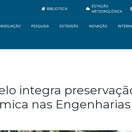
ESTAÇÃO
BIBLIOTECA
METEOROLÓGICA
GRADUAÇÃO
PESQUISA
EXTENSÃO
INOVAÇÃO
INTERN
lo integra preservaçã
êmica nas Engenharias