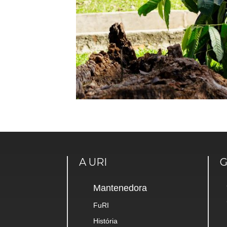
A URI
Mantenedora
FuRI
História