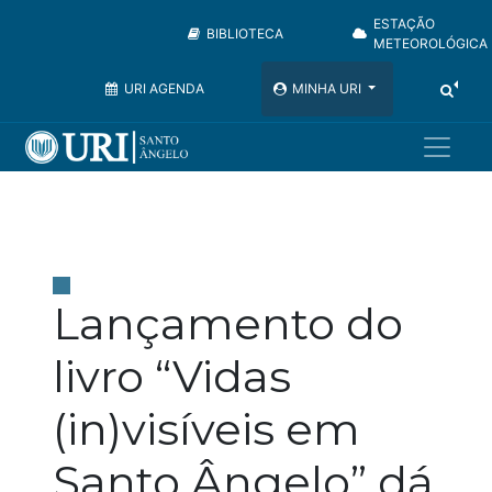
ESTAÇÃO
BIBLIOTECA
METEOROLÓGICA
URI AGENDA
MINHA URI
Lançamento do
livro “Vidas
(in)visíveis em
Santo Ângelo” dá