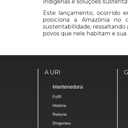
indígenas e soluções sustent
Este lançamento, ocorrido e
posiciona a Amazônia no c
sustentabilidade, ressaltand
povos que nele habitam e sua r
A URI
Mantenedora
FuRI
História
Reitoria
Dirigentes