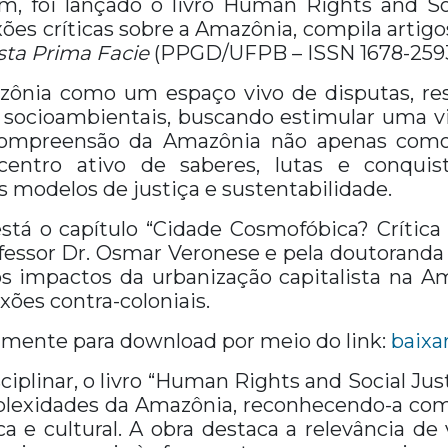
, foi lançado o livro Human Rights and Soc
xões críticas sobre a Amazônia, compila artigo
sta Prima Facie
(PPGD/UFPB – ISSN 1678-2593
ônia como um espaço vivo de disputas, resis
os socioambientais, buscando estimular uma v
mpreensão da Amazônia não apenas como u
ntro ativo de saberes, lutas e conquist
 modelos de justiça e sustentabilidade.
stá o capítulo “Cidade Cosmofóbica? Crítica 
rofessor Dr. Osmar Veronese e pela doutoranda
os impactos da urbanização capitalista na 
xões contra-coloniais.
itamente para download por meio do link:
baixa
linar, o livro “Human Rights and Social Jus
mplexidades da Amazônia, reconhecendo-a como
ca e cultural. A obra destaca a relevância de v