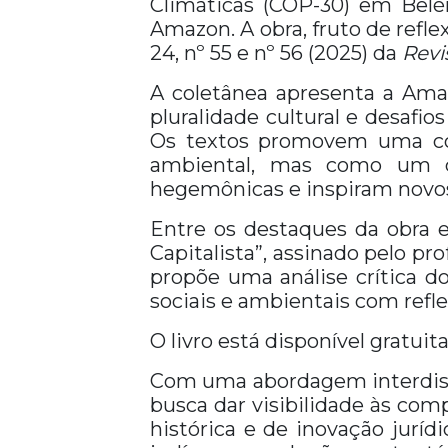
Climáticas (COP-30) em Belém
Amazon. A obra, fruto de refle
24, nº 55 e nº 56 (2025) da
Revi
A coletânea apresenta a Amaz
pluralidade cultural e desafi
Os textos promovem uma co
ambiental, mas como um ce
hegemônicas e inspiram novos
Entre os destaques da obra e
Capitalista”, assinado pelo p
propõe uma análise crítica d
sociais e ambientais com refle
O livro está disponível gratu
Com uma abordagem interdiscip
busca dar visibilidade às co
histórica e de inovação jurídi