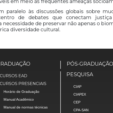
áveis em meio às frequentes ameaças socioam
m paralelo às discussões globais sobre mu
entro de debates que conectam justiça 
o a necessidade de preservar não apenas o b
ica diversidade cultural.
GRADUAÇÃO
PÓS-GRADUAÇÃ
PESQUISA
CURSOS EAD
CURSOS PRESENCIAIS
CIAP
Horário de Graduação
CIAPEX
Manual Acadêmico
CEP
Manual de normas técnicas
CPA-SAN